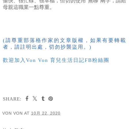
愉快、很忙碌、很幸福，但切勿使用"無聊"兩字，請給
母親這職業一點尊重。
(請尊重部落格作家的文章版權，如果有要轉載
者，請註明出處，切勿抄襲盜用。)
歡迎加入Von Von 育兒生活日記FB粉絲團
SHARE:
VON VON
AT
10月 22, 2020
分享