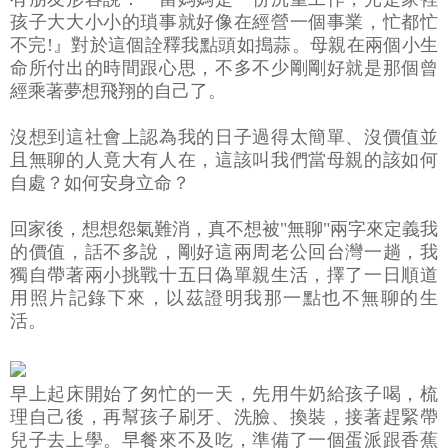
孩子大大小小的瑣事就好像在經營一個事業，忙都忙
不完!』對於這個詮釋我點頭如搗蒜。母親在兩個小生
命所付出的時間跟心思，不多不少剛剛好就是那個曾
經乘著夢想飛翔的自己了。
沒想到這社會上認為我的日子過得太簡單、沒價值並
且無聊的人竟大有人在，這該叫我們當母親的該如何
自處？如何安身立命？
回家後，想想怨氣難消，真不想被"無聊"兩字來定義我
的價值，話不多說，剛好這兩周老公回台灣一趟，我
獨自帶著兩小挑戰十五日偽單親生活，擇了一日順道
用照片記錄下來，以茲證明我那一點也不無聊的生
活。
早上起床開始了匆忙的一天，先用牛奶給孩子喝，梳
理自己後，再幫孩子刷牙、洗臉、換裝，接著趕緊帶
兒子去上學。早餐來不及吃，準備了一個蛋派跟香蕉