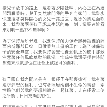
接兒子放學的路上，遠看著夕陽餘暉，內心正在為這
問題膠著時，兒子突然放開我的手奔向家門，我舉步
快速推著笑得開心的女兒一路追去，溫徐的風迎面吹
來，我帶著兩個孩子認真生活的每一刻，橫豎遠近看
來明明一點都不無聊啊？
為了保持居所舒適，我要保持耐力像希臘神話裡的薛
西佛斯那般日復一日做著無止盡的工作；為了確保孩
子的安全無慮，我要保持警覺性像船帆上的舵手那般
注意著任何風吹草動的狀況；忙碌中我還要攫住時間
隙縫來成就那位在社會上被認可的自我 。
孩子跟自我之間老是有一根繩子在那裏拔河；我有著
追求夢想的權利，也有著照顧兩個小生命的義務，索
性將他們與我的夢想相纏在一起扛著，走在繩索上使
之平衡，日日充滿挑戰性。
有朋友形容說：『當媽媽是一份沉重工作，光是家裡