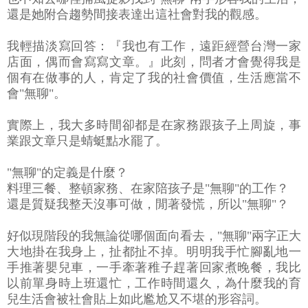
還是她附合趨勢間接表達出這社會對我的觀感。
我輕描淡寫回答：『我也有工作，遠距經營台灣一家
店面，偶而會寫寫文章。』此刻，問者才會覺得我是
個有在做事的人，肯定了我的社會價值，生活應當不
會"無聊"。
實際上，我大多時間卻都是在家務跟孩子上周旋，事
業跟文章只是蜻蜓點水罷了。
"無聊"的定義是什麼？
料理三餐、整頓家務、在家陪孩子是"無聊"的工作？
還是質疑我整天沒事可做，閒著發慌，所以"無聊"？
好似現階段的我無論從哪個面向看去，"無聊"兩字正大
大地掛在我身上，扯都扯不掉。明明我手忙腳亂地一
手推著嬰兒車，一手牽著稚子趕著回家煮晚餐，我比
以前單身時上班還忙，工作時間還久，為什麼我的育
兒生活會被社會貼上如此尷尬又不堪的形容詞。