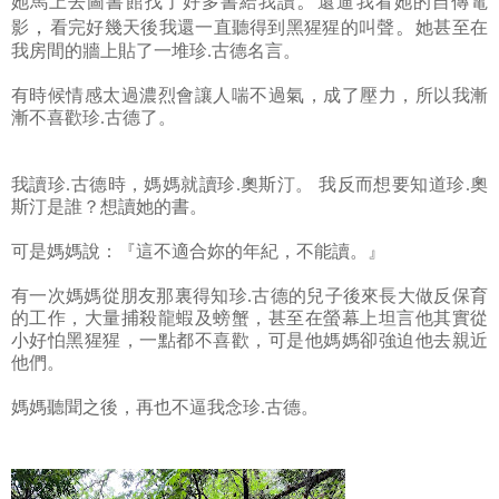
。
她馬上去圖書館找了好多書給我讀
還逼我看她的自傳電
，
。
影
看完好幾天後我還一直聽得到黑猩猩的叫聲
她甚至在
我房間的牆上貼了一堆珍.古德名言。
有時候情感太過濃烈會讓人喘不過氣，成了壓力，所以我漸
漸不喜歡珍.古德了。
我讀珍.古德時，媽媽就讀珍.奧斯汀。 我反而想要知道珍.奧
斯汀是誰？想讀她的書。
可是媽媽說：『這不適合妳的年紀，不能讀。』
有一次媽媽從朋友那裏得知珍.古德的兒子後來長大做反保育
的工作，大量捕殺龍蝦及螃蟹，甚至在螢幕上坦言他其實從
小好怕黑猩猩，一點都不喜歡，可是他媽媽卻強迫他去親近
他們。
媽媽聽聞之後，再也不逼我念珍.古德。