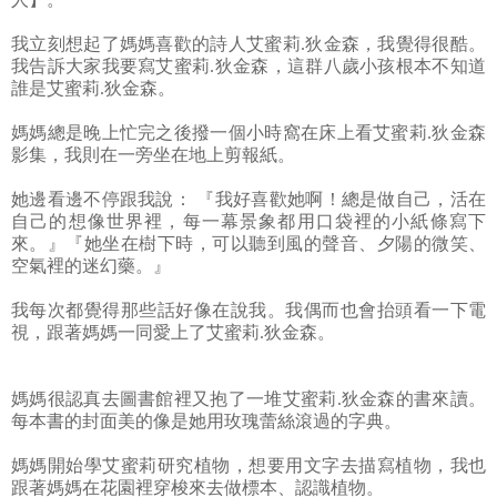
我立刻想起了媽媽喜歡的詩人艾蜜莉.狄金森，我覺得很酷。
我告訴大家我要寫艾蜜莉.狄金森，這群八歲小孩根本不知道
誰是艾蜜莉.狄金森。
媽媽總是晚上忙完之後撥一個小時窩在床上看艾蜜莉.狄金森
影集，我則在一旁坐在地上剪報紙。
她邊看邊不停跟我說： 『我好喜歡她啊！總是做自己，活在
自己的想像世界裡，每一幕景象都用口袋裡的小紙條寫下
來。』『她坐在樹下時，可以聽到風的聲音、夕陽的微笑、
空氣裡的迷幻藥。』
我每次都覺得那些話好像在說我。我偶而也會抬頭看一下電
視，跟著媽媽一同愛上了艾蜜莉.狄金森。
媽媽很認真去圖書館裡又抱了一堆艾蜜莉.狄金森的書來讀。
每本書的封面美的像是她用玫瑰蕾絲滾過的字典。
媽媽開始學艾蜜莉研究植物，想要用文字去描寫植物，我也
跟著媽媽在花園裡穿梭來去做標本、認識植物。