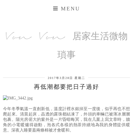
MENU
Von Von 居家生活微物
瑣事
2017年3月28日 星期二
再低潮都要把日子過好
今年冬季氣溫一直創新低，溫度計裡水銀掉至一度後，似乎再也不想
爬起來。清晨起床，晶透的露珠都結凍了，外頭的車輛已被薄冰層層
包裹。陽光房偌大的窗外是一片昏暗晦冥，我在几案上寫文章時，牆
角的小電暖爐得啟動，泡各式各樣的熱茶持續地為我的身體提供暖
意。深夜入睡要蓋兩條棉被才會暖和。