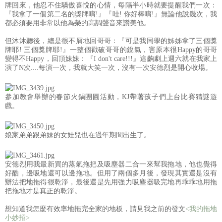
牌回來，他忍不住驕傲喜悅的心情，每隔半小時就要提醒我們一次：
『我拿了一個第二名的獎牌唷!』『哇! 你好棒唷!』無論他說幾次，我
都必須要用非常以他為榮的高調聲音來讚美他。
但沐沐聽後，總是很不屑地回哥哥：『可是我同學的姊姊拿了三個獎
牌耶! 三個獎牌耶!』一整個戳破哥哥的銳氣，害原本很Happy的哥哥
變得不Happy，回頂妹妹：『I don't care!!!』這齣劇上週六就在我家上
演了N次....每演一次，我就大笑一次，沒有一次安德烈是開心收場。
參加教會舉辦的春節火鍋團圓活動，KJ帶著孩子們上台比賽猜謎遊
戲。
娘家弟弟跟弟妹的女娃兒也在過年期間出生了。
安德烈用我最新買的蒸氣拖把及吸塵器二合一來幫我拖地，他也覺得
好酷，邊吸地還可以邊拖地。但用了兩個多月後，發現其實還是沒有
辦法把地拖得很乾淨，最後還是先用強力吸塵器吸完地再乖乖地用拖
把拖地才是真正的乾淨。
想知道我怎麼有效率地拖完全家的地板，請見我之前的發文
<我的拖地
小妙招>