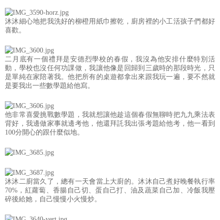
沐沐細心地把我洗好的柳橙用紙巾擦乾，廚房裡的小工活孩子們都好
喜歡。
二月底有一個禮拜是安德烈學校的春假，我沒為他安排什麼特別活
動，學校也沒任何功課做，我讓他像是回歸到三歲時的那段時光，只
是單純在家陪著我。他把所有的桌遊都拿出來跟我玩一遍，要不然就
是要我出一些數學題給他寫。
他非常喜愛挑戰數學題，我就想讓他趁這個春假無聊時把九九乘法表
背好，我邊做家事就邊考他，他還拜託我出張考題給他考，他一看到
100分開心的跟什麼似地。
沐沐二廚當久了，總有一天會當上大廚的。沐沐自己煮好晚餐執行率
70%，紅蘿蔔、香腸自己切、蛋自己打、油及蔬菜自己加、冷飯我壓
碎後給她，自己慢慢小火慢炒。