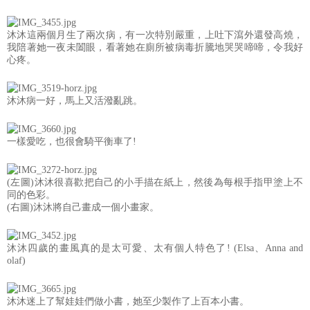
沐沐這兩個月生了兩次病，有一次特別嚴重，上吐下瀉外還發高燒，
我陪著她一夜未闔眼，看著她在廁所被病毒折騰地哭哭啼啼，令我好
心疼。
沐沐病一好，馬上又活潑亂跳。
一樣愛吃，也很會騎平衡車了!
(左圖)沐沐很喜歡把自己的小手描在紙上，然後為每根手指甲塗上不
同的色彩。
(右圖)沐沐將自己畫成一個小畫家。
沐沐四歲的畫風真的是太可愛、太有個人特色了! (Elsa、Anna and
olaf)
沐沐迷上了幫娃娃們做小書，她至少製作了上百本小書。