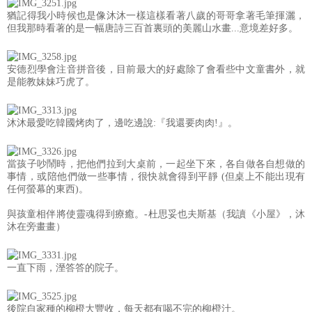
猶記得我小時候也是像沐沐一樣這樣看著八歲的哥哥拿著毛筆揮灑，
但我那時看著的是一幅唐詩三百首裏頭的美麗山水畫...意境差好多。
安德烈學會注音拼音後，目前最大的好處除了會看些中文童書外，就
是能教妹妹巧虎了。
沐沐最愛吃韓國烤肉了，邊吃邊說:『我還要肉肉!』。
當孩子吵鬧時，把他們拉到大桌前，一起坐下來，各自做各自想做的
事情，或陪他們做一些事情，很快就會得到平靜 (但桌上不能出現有
任何螢幕的東西)。
與孩童相伴將使靈魂得到療癒。-杜思妥也夫斯基（我讀《小屋》，沐
沐在旁畫畫）
一直下雨，溼答答的院子。
後院自家種的柳橙大豐收，每天都有喝不完的柳橙汁。