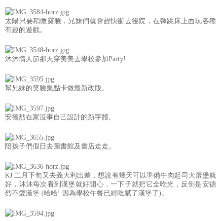
太陽只要稍微露臉，兄妹們就會趕快衝去後院，在彈跳床上面玩各種
有趣的遊戲。
沐沐情人節那天穿美美去學校參加Party!
幫兄妹的笑臉集點卡做最新改版。
安德烈在家沒事自己設計的新字體。
陪孩子們假日去圖書館及書店走走。
KJ 二月下旬又去義大利出差，想說有幾天可以準備牛肉起司大蛋堡就
好，沐沐每次看到漢堡就好開心，一下子就把它全吃光，反倒是安德
烈不愛漢堡 (哈哈! 因為學校午餐已經吃膩了漢堡了)。