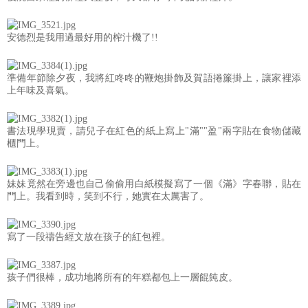
安德烈是我用過最好用的榨汁機了!!
準備年節除夕夜，我將紅咚咚的鞭炮掛飾及賀語捲簾掛上，讓家裡添
上年味及喜氣。
書法現學現賣，請兒子在紅色的紙上寫上"滿""盈"兩字貼在食物儲藏
櫃門上。
妹妹竟然在旁邊也自己偷偷用白紙模擬寫了一個《滿》字春聯，貼在
門上。我看到時，笑到不行，她實在太厲害了。
寫了一段禱告經文放在孩子的紅包裡。
孩子們很棒，成功地將所有的年糕都包上一層餛飩皮。