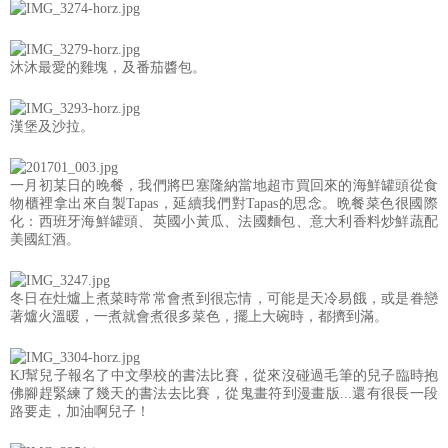
沐沐最愛的雞塊，及番茄醬包。
漢堡及沙拉。
一月初某日的晚餐，我們將巴塞隆納當地超市買回來的海鮮罐頭從食
物櫃裡拿出來自製Tapas，延續我們對Tapas的思念。晩餐菜色很國際
化：西班牙海鮮罐頭、英國小黃瓜、法國麵包、意大利香料炒鮮蔬配
美國紅酒。
冬日在灶爐上煮菜時常常會煮到很忘情，可能是天冷易餓，或是眷戀
著爐火溫暖，一煮就會煮很多菜色，擺上大碗時，都擠到滿。
KJ幫兒子報名了中文學校的書法比賽，從來沒碰過毛筆的兒子臨時抱
佛腳趕緊練了幾天的書法去比賽，從鬼畫符到漫畫版...還有很長一段
路要走，加油啊兒子！