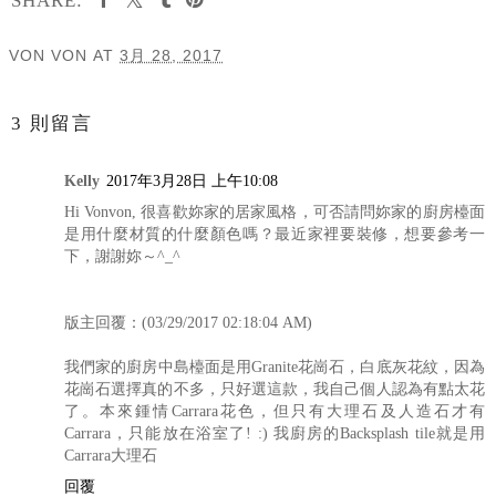
SHARE:
VON VON
AT
3月 28, 2017
分享
3 則留言
Kelly
2017年3月28日 上午10:08
Hi Vonvon, 很喜歡妳家的居家風格，可否請問妳家的廚房檯面
是用什麼材質的什麼顏色嗎？最近家裡要裝修，想要參考一
下，謝謝妳～^_^
版主回覆：(03/29/2017 02:18:04 AM)
我們家的廚房中島檯面是用Granite花崗石，白底灰花紋，因為
花崗石選擇真的不多，只好選這款，我自己個人認為有點太花
了。本來鍾情Carrara花色，但只有大理石及人造石才有
Carrara，只能放在浴室了! :) 我廚房的Backsplash tile就是用
Carrara大理石
回覆