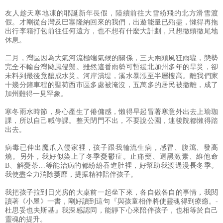
友人趁天寒地凍的耶誕新年長假，陸續前往大雪紛飛的北方滑雪渡
假。才剛從台灣及巴塞隆納回來的我們，出遊能量已殆盡，懶得再拖
出行李箱打包前往任何遠方，也不想有什麼大計劃，只想徹頭徹尾地
休息。
二月，灣區因為大氣河流極端氣候的關係，三天兩頭風狂雨驟，態勢
完全不輸台灣颱風侵襲。雖然這番雨勢可暫緩北加州多年的旱災，卻
未料到最後竟釀成水災。河岸潰堤，溪水暴漲至半層樓高。離我們家
十幾分鐘車程的聖荷西市區多處被淹沒，五萬多的居民被撤離，成了
加州難得一見罕象。
寒冬雨水時節，身心產生了倦傭感，懶得早起冒著寒意外出去上瑜珈
課，所以自己喊停課。整天閉門不出，不要說公園，連後院都懶得踏
出去。
病毒已伸出魔爪入侵家裡，孩子跟我輪流生病，感冒、腹瀉、發高
燒。另外，我好似染上了冬季憂鬱症。止痛藥、退黑激素、維他命
B、解憂茶…等能治病的都紛紛吞進肚裡，好幫助我渡過漫長冬季。
我使盡全力消除萎靡，提振精神陪伴孩子。
我把孩子拉到日光房的大桌前一起坐下來，各自做各自的事情，我閱
讀著《小屋》一書，剛好讀到這句『與孩童相伴將使靈魂得到療癒。-
杜思妥也夫斯基』我深感認同，能靜下心來陪伴孩子，也相等於自己
靈魂的提升。