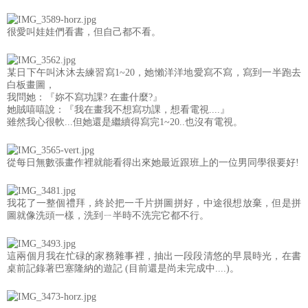
很愛叫娃娃們看書，但自己都不看。
某日下午叫沐沐去練習寫1~20，她懶洋洋地愛寫不寫，寫到一半跑去
白板畫圖，
我問她：『妳不寫功課? 在畫什麼?』
她賊嘻嘻說：『我在畫我不想寫功課，想看電視....』
雖然我心很軟...但她還是繼續得寫完1~20..也沒有電視。
從每日無數張畫作裡就能看得出來她最近跟班上的一位男同學很要好!
我花了一整個禮拜，終於把一千片拼圖拼好，中途很想放棄，但是拼
圖就像洗頭一樣，洗到ㄧ半時不洗完它都不行。
這兩個月我在忙碌的家務雜事裡，抽出一段段清悠的早晨時光，在書
桌前記錄著巴塞隆納的遊記 (目前還是尚未完成中....)。