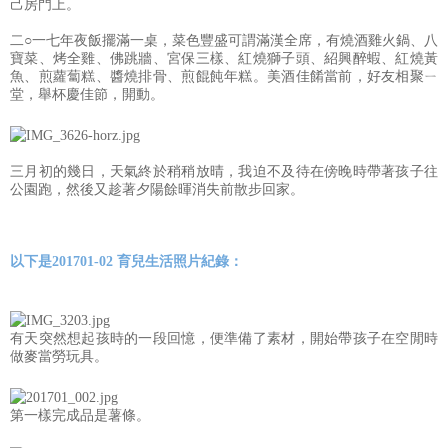
己房門上。
二○一七年夜飯擺滿一桌，菜色豐盛可謂滿漢全席，有燒酒雞火鍋、八
寶菜、烤全雞、佛跳牆、宮保三樣、紅燒獅子頭、紹興醉蝦、紅燒黃
魚、煎蘿蔔糕、醬燒排骨、煎餛飩年糕。美酒佳餚當前，好友相聚ㄧ
堂，舉杯慶佳節，開動。
三月初的幾日，天氣終於稍稍放晴，我迫不及待在傍晚時帶著孩子往
公園跑，然後又趁著夕陽餘暉消失前散步回家。
以下是201701-02 育兒生活照片紀錄：
有天突然想起孩時的一段回憶，便準備了素材，開始帶孩子在空閒時
做麥當勞玩具。
第一樣完成品是薯條。