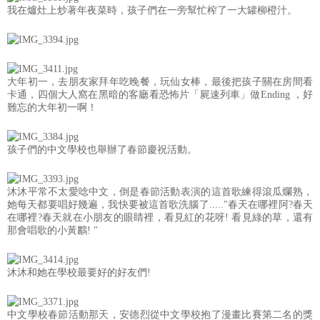
我在爐灶上炒著年夜菜時，孩子們在一旁幫忙榨了一大罐柳橙汁。
大年初一，去朋友家拜年吃晚餐，玩仙女棒，最後把孩子關在房間看
卡通，四個大人窩在黑暗的客廳看恐怖片「屍速列車」做Ending ，好
難忘的大年初一啊！
孩子們的中文學校也舉辦了春節慶祝活動。
沐沐平常不太愛唸中文，倒是春節活動表演的這首歌練得滾瓜爛熟，
她每天都要唱好幾遍，我快要被這首歌洗腦了....."春天在哪裡阿?春天
在哪裡?春天就在小朋友的眼睛裡，看見紅的花呀! 看見綠的草，還有
那會唱歌的小黃鸝! "
沐沐和她在學校最要好的好友們!
中文學校春節活動那天，安德烈從中文學校抱了漫畫比賽第二名的獎