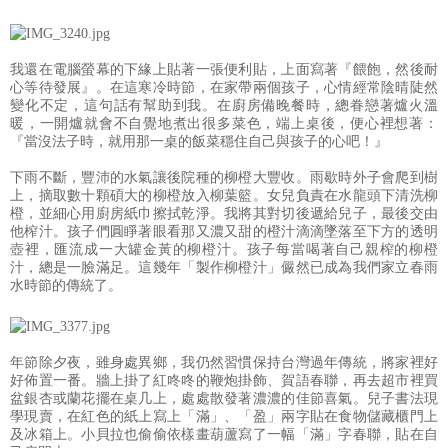
我還在電腦螢幕的下緣上貼著一張便利貼，上面寫著『餵飽，然後耐
心等待發展』。在這寒冷時節，在家帶兩個孩子，心情經常陰晴陡然
變化不定，這句話有幫助到我。在廚房備晚餐時，總眷戀著爐火溫
暖，一開爐就會不自覺地煮出很多菜色，端上桌後，便心裡想著：
『當沒法子時，就用那一桌的飯菜穩住自己與孩子的心吧！』
下雨不斷，豐沛的水氣讓後院種的柳橙大豐收。雨歇時外子會爬到樹
上，摘取數十顆碩大的柳橙放入柳葉籃。女兒負責在水龍頭下清洗柳
橙，並細心用廚房紙巾擦拭乾淨。我將其對切後遞給兒子，最後交由
他榨汁。孩子們圓睜著眼看那又濃又甜的橙汁滴滴墜落至下方的透明
壺裡，匯流成一大罐金黃的柳橙汁。孩子每當喝著自己親榨的柳橙
汁，總是一臉滿足。這幾年「製作柳橙汁」儼然已成為我們家立春雨
水時節的傳統了。
年節除夕夜，雖身處異鄉，我仍然習慣保持台灣過年傳統，將家裡好
好佈置一番。牆上掛了紅咚咚的鞭炮掛飾、賀語春聯，再去超市裡買
盆銀杏或蘭花擺在桌几上，處處散發著濃濃的佳節喜氣。兒子書法現
學現賣，在紅色的紙上寫上「滿」、「盈」兩字貼在食物儲藏櫃門上
及冰箱上。小貝拉也偷偷依樣畫葫蘆寫了一幅「滿」字春聯，貼在自