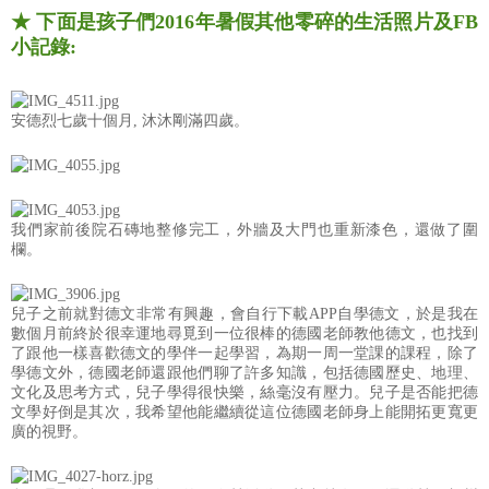
★ 下面是孩子們2016年暑假其他零碎的生活照片及FB
小記錄:
安德烈七歲十個月, 沐沐剛滿四歲。
我們家前後院石磚地整修完工，外牆及大門也重新漆色，還做了圍
欄。
兒子之前就對德文非常有興趣，會自行下載APP自學德文，於是我在
數個月前終於很幸運地尋覓到一位很棒的德國老師教他德文，也找到
了跟他一樣喜歡德文的學伴一起學習，為期一周一堂課的課程，除了
學德文外，德國老師還跟他們聊了許多知識，包括德國歷史、地理、
文化及思考方式，兒子學得很快樂，絲毫沒有壓力。兒子是否能把德
文學好倒是其次，我希望他能繼續從這位德國老師身上能開拓更寬更
廣的視野。