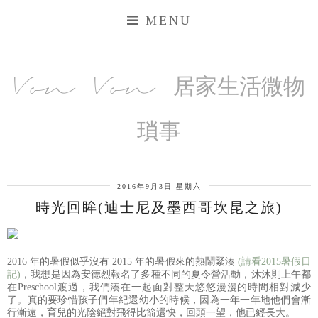
MENU
Von Von 居家生活微物
瑣事
2016年9月3日 星期六
時光回眸(迪士尼及墨西哥坎昆之旅)
2016 年的暑假似乎沒有 2015 年的暑假來的熱鬧緊湊
(請看2015暑假日
記)
，我想是因為安德烈報名了多種不同的夏令營活動，沐沐則上午都
在Preschool渡過，我們湊在一起面對整天悠悠漫漫的時間相對減少
了。真的要珍惜孩子們年紀還幼小的時候，因為一年一年地他們會漸
行漸遠，育兒的光陰絕對飛得比箭還快，回頭一望，他已經長大。