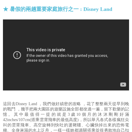
★ 暑假的兩趟重要家庭旅行之一 :
Disney Land
這回去Disney Land ，我們做好縝密的攻略 ，花了整整兩天從早到晚
的戰鬥 ，幾乎把兩大園區的遊樂設施全部都坐過一遍，留下歡樂的記
憶。其中最值得一提的就是3歲10個月的沐沐剛剛好滿
42inches/107cm(搭乘雲霄飛車的最低高度)，所以舉凡各式各樣瘋狂尖
叫的雲霄飛車、高空旋轉到快吐的盪鞦韆、心臟快掉出來的恐怖電
梯、全身淋濕的水上泛舟，一樣一樣她都過關搭乘並很勇敢地自己扣