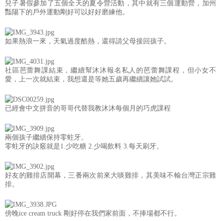
兒子暑假參加了五個全天的夏令營活動，其中就有三個運動營，加州
豔陽下的戶外運動剛好可以好好磨練他。
如果熱浪一來，天氣過度酷熱，還得請父母接回孩子。
社區芭蕾舞課結束，繼續幫沐沐報名私人的芭蕾舞課程，但小女不
愛，上一次就結束，我想還是等她五歲再繼續讓她試試。
已經會中文拼音的哥哥代替我教沐沐每個月的巧虎課程
兩個孩子繼續保持零蛀牙。
零蛀牙的訣竅就是1.少吃糖 2.少喝飲料 3.每天刷牙。
好友的雞排店開幕，三番兩次前來大啖雞排，其美味不輸台灣正宗雞
排。
傍晚ice cream truck 剛好停在我們家前面，不捧場都不行。