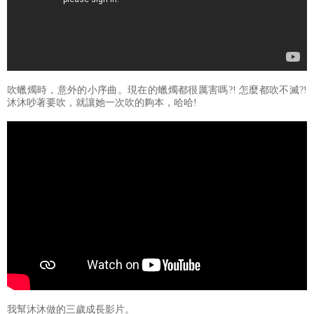
吹蠟燭時，意外的小序曲。現在的蠟燭都很厲害嗎?! 怎麼都吹不滅?!
沐沐吵著要吹，就讓她一次吹的夠本，哈哈!
我幫沐沐做的三歲成長影片。