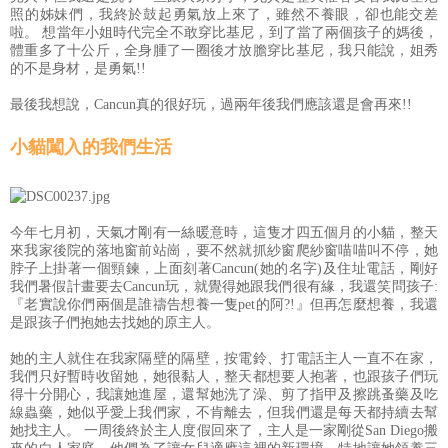
照的姊妹們，我終於鼓起勇氣放上來了，雖然不養眼，卻也能交差
啦。 想當年小姐時代完全不敢穿比基尼，到了當了兩個孩子的媽後，
體重多了十公斤，全身腫了一圈後才放膽穿比基尼，我只能說，姐秀
的不是身材，是勇氣!!
最後我想說，Cancun真的很好玩，過兩年後我們應該還是會再來!!
小貓闖入的我們生活
今年七月初，天氣才剛有一絲暖意時，這隻才四五個月的小貓，整天
來我家後院的落地窗前站崗，要不然就抓紗窗爬紗窗喵喵叫不停，她
脖子上掛著一個頸鍊，上面刻著Cancun(她的名字)及住址電話，剛好
我們暑假計畫要去Cancun玩，就覺得她跟我們很有緣，我還笑問孩子:
『老實說你們兩個是誰禱告想養一隻pet的阿?!』但再怎麼想養，我還
是跟孩子們抱她去找她的原主人。
她的主人就住在我家隔壁的隔壁，按電鈴、打電話主人一直不在家，
我們只好暫時收留她，她很黏人，整天都想要人抱著，也跟孩子們玩
得十分開心，我讓她進屋，還幫她洗了澡、剪了指甲及擦跳蚤藥及吃
線蟲藥，她似乎愛上我們家，不肯離去，但我們還是每天都持續去幫
她找主人。 一周後終於主人度假回來了，主人是一家剛從San Diego搬