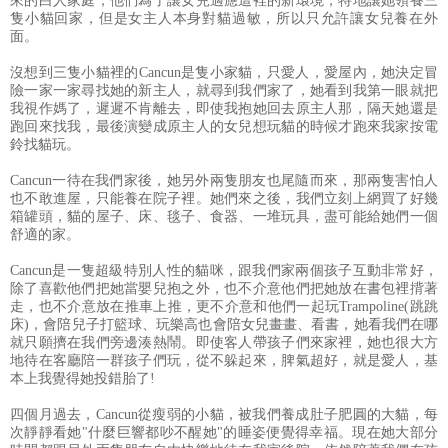
來的白人家庭，他們為了讓女兒適應這裡的新環境，特地讓她領養三
隻小貓回家，但是女主人本身對貓過敏，所以只允許讓女兒養在外
面。
沒想到三隻小貓裡的Cancun是隻小家貓，只愛人，愛屋內，她決定冒
險一家一家尋找她的新主人，就尋到我們家了，她看到我第一眼就把
我視作媽了，遲遲不肯離去，即使我抱她回去原主人那，隔天她還是
跑回來找我，最後演變成原主人的女兒想玩貓的時候才跑來我家按電
鈴找貓玩。
Cancun一待在我們家後，她另外兩隻朋友也尾隨而來，那兩隻害怕人
也不敢進屋，只能養在院子裡。她們來之後，我們立刻上網買了好幾
箱罐頭，貓的屋子、床、毯子、食器、一堆玩具，盡可能給她們一個
舒適的家。
Cancun是一隻超級特別人性的貓咪，跟我們家兩個孩子互動非常好，
除了喜歡他們把她當嬰兒抱之外，也不介意他們把她放在書包裡揹著
走，也不介意放在推車上推，更不介意和他們一起玩Trampoline(跳跳
床)，會陪兒子打籃球、玩樂高也會陪女兒畫畫、看書，她看我們在哪
就只願擠在我們旁邊湊熱鬧。即使客人帶孩子們來家裡，她也很大方
地待在客廳陪一群孩子們玩，從不躲起來，脾氣超好，就是愛人，基
本上我覺得她投錯胎了!
四個月過去，Cancun從瘦弱的小貓，被我們養成肚子肥圓的大貓，每
次靜靜看她"什麼巨響都吵不醒她"的睡姿便覺得幸福。現在她大部分