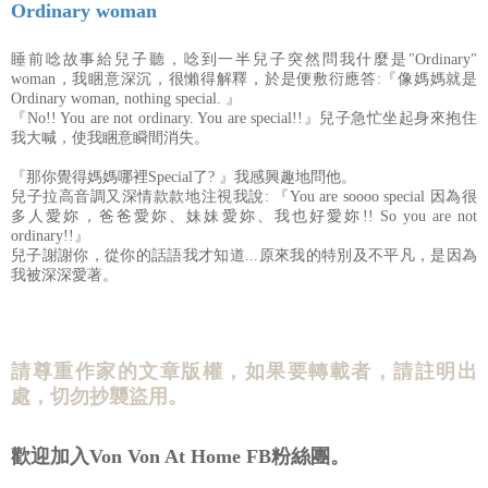
Ordinary woman
睡前唸故事給兒子聽，唸到一半兒子突然問我什麼是"Ordinary"
woman，我睏意深沉，很懶得解釋，於是便敷衍應答:『像媽媽就是
Ordinary woman, nothing special. 』
『No!! You are not ordinary. You are special!!』兒子急忙坐起身來抱住
我大喊，使我睏意瞬間消失。
『那你覺得媽媽哪裡Special了? 』我感興趣地問他。
兒子拉高音調又深情款款地注視我說: 『You are soooo special 因為很
多人愛妳，爸爸愛妳、妹妹愛妳、我也好愛妳!! So you are not
ordinary!!』
兒子謝謝你，從你的話語我才知道...原來我的特別及不平凡，是因為
我被深深愛著。
請尊重作家的文章版權，如果要轉載者，請註明出
處，切勿抄襲盜用。
歡迎加入Von Von At Home FB粉絲團。