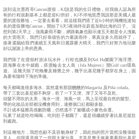
說到這次墨西哥Cancun渡假，KJ說是我的生日禮物，但我個人認為所
有的行程規劃基本上都是迎KJ所好，KJ不停地慫恿我說那是美國人最
愛的渡假勝地，一定要去看看，就這樣我們搭了近6小時的飛機抵達知
名的渡假勝地Cancun，開始了6天5夜徜徉在蔚藍加勒比海的日子。 沒
想到第2天早上，強風豪雨不斷，網路氣象也顯示連五天都是令人洩氣
的大雷雨天，我們只好靠禱告的力量讓雨停，果真沒多久雨就停了，
接著還賜給我們連續五天風和日麗霹靂大晴天，我們只好努力地玩樂
好以謝謝上帝的恩典。
我們除了在渡假村游泳玩水外，行程也擴及到Xel Ha樂園下海浮潛、
跟海豚在水中嬉戲，搭渡輪去女人島（Isla Mujeres）開Golf cart環島
遊。 這幾天除了吃晚餐及睡覺之外，幾乎比基尼幾乎都穿在身上，因
為要有隨時下海的準備。
每天都喝進很多海水...當然還有那甜醺醺的Margarita 及Piña colada。
帶了三套比基尼都不夠穿，乾了一下又溼、溼了又等不及乾。
頭髮不用吹的太美，海水一浸、海風一吹，馬上呈現最自然的髮型。
帶的化妝品全部都沒機會用到，連擦個口紅都顯多餘。
不計成本猛擦高係數防曬，仍然逃不了被曬成小麥色命運。
玩累了就是吃吃喝喝，吃到肚子都圓了，還是得繼續穿著比基尼挺肚
到處跑。
到這種地方，我想也顧不及容貌身材了，因此拍的照片當然沒幾張能
見人，但我還是挑了一些跟大家分享，尤其是整天催著要看我比基尼