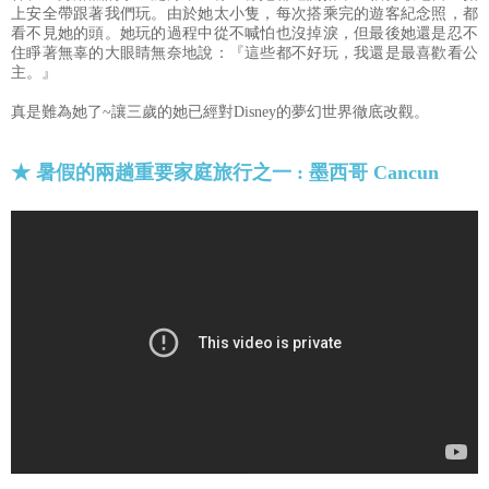
上安全帶跟著我們玩。由於她太小隻，每次搭乘完的遊客紀念照，都
看不見她的頭。她玩的過程中從不喊怕也沒掉淚，但最後她還是忍不
住睜著無辜的大眼睛無奈地說：『這些都不好玩，我還是最喜歡看公
主。』
真是難為她了~讓三歲的她已經對Disney的夢幻世界徹底改觀。
★ 暑假的兩趟重要家庭旅行之一 :
墨西哥 Cancun