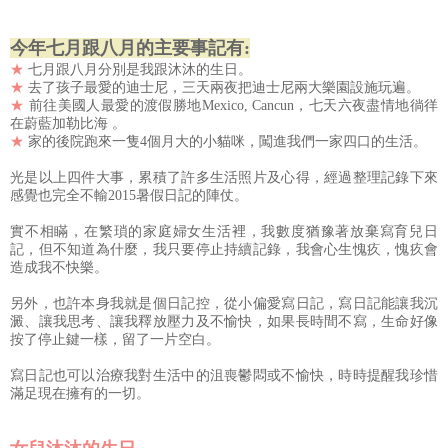
今年七月跟八月的主要事記有:
★
七月跟八月分別是我跟沐沐的生日。
★
去了孩子最愛的迪士尼，三天兩夜把迪士尼兩大樂園設施玩遍。
★
前往美國人最愛的渡假勝地Mexico, Cancun，七天六夜盡情地徜徉
在蔚藍加勒比海 。
★
家的後院跑來一隻4個月大的小貓咪，闖進我們一家四口的生活。
光是以上四件大事，累積了許多生活照片及心得，經過整理記錄下來
感覺也完全不輸2015暑假日記的陣仗。
實不相瞞，在繁瑣的家庭婦女生活裡，我數度猶豫著放棄寫育兒日
記，但不知道為什麼，我只要停止持續記錄，我會心生愧疚，愧疚會
造成我不快樂。
另外，也許本身我就是個日記控，從小偏愛寫日記，寫日記能讓我沉
澱、讓我思考、讓我釋放壓力及不愉快，如果長時間不寫，生命好像
按了停止鍵一樣，留了一片空白。
寫日記也可以治療我對生活中的沮喪鬱悶或不愉快，時時提醒我珍惜
滿足現在擁有的一切。