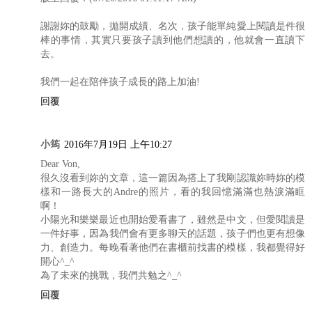
謝謝妳的鼓勵，拋開成績、名次，孩子能單純愛上閱讀是件很
棒的事情，其實只要孩子讀到他們想讀的，他就會一直讀下
去。
我們一起在陪伴孩子成長的路上加油!
回覆
小筠
2016年7月19日 上午10:27
Dear Von,
很久沒看到妳的文章，這一篇因為搭上了我剛認識妳時妳的模
樣和一路長大的Andre的照片，看的我回憶滿滿也熱淚滿眶
啊！
小陽光和樂樂最近也開始愛看書了，雖然是中文，但愛閱讀是
一件好事，因為我們會有更多聊天的話題，孩子們也更有想像
力、創造力。每晚看著他們在書櫃前找書的模樣，我都覺得好
開心^_^
為了未來的挑戰，我們共勉之^_^
回覆