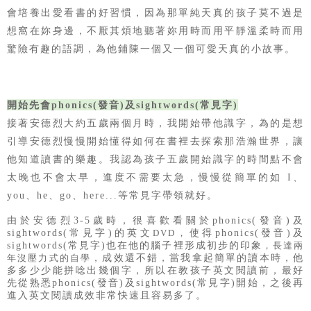
會培養出愛看書的好習慣，因為那單純天真的孩子莫不過是
想窩在妳身邊，不厭其煩地聽著妳用時而用平靜溫柔時而用
驚險有趣的語調，為他鋪陳一個又一個可愛天真的小故事。
開始先會phonics(發音)及sightwords(常見字)
接著安德烈大約五歲兩個月時，我開始帶他識字，為的是想
引導安德烈慢慢開始懂得如何在書裡去探索那浩瀚世界，讓
他知道讀書的樂趣。我認為孩子五歲開始識字的時間點不會
太晚也不會太早，進度不需要太急，慢慢從簡單的如 I、
you、he、go、here...等常見字帶領就好。
由於安德烈3-5歲時，很喜歡看關於phonics(發音)及
sightwords(常見字)的英文
使得phonics(發音)及
DVD，
sightwords(常見字)也在他的腦子裡形成初步的印象
，
長達兩
，成效還不錯，
當我拿起簡單的讀本時，他
年沒壓力式的自學
多多少少能拼唸出幾個字，
所以在教孩子英文閱讀前，最好
先從熟悉phonics(發音)及sightwords(常見字)開始，
之後再
進入英文閱讀成效非常快速且容易多了。