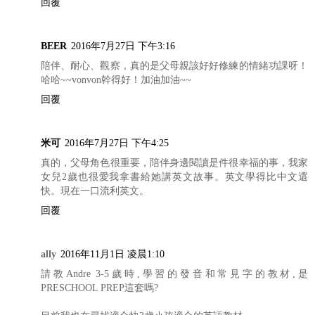
回覆
BEER
2016年7月27日 下午3:16
陪伴、耐心、觀察，真的是父母親該好好修練的情緒功課呀！
哈哈~~vonvon幹得好！加油加油~~
回覆
米可
2016年7月27日 下午4:25
真的，父母角色很重要，陪伴身邊閱讀是件很幸福的事，我家
女兒2歲也很愛我拿書給她講英文故事。英文學得比中文還
快。現在一口流利英文。
回覆
ally
2016年11月1日 凌晨1:10
請教Andre 3-5歲時,學習的發音和常見字的教材,是
PRESCHOOL PREP這套嗎?