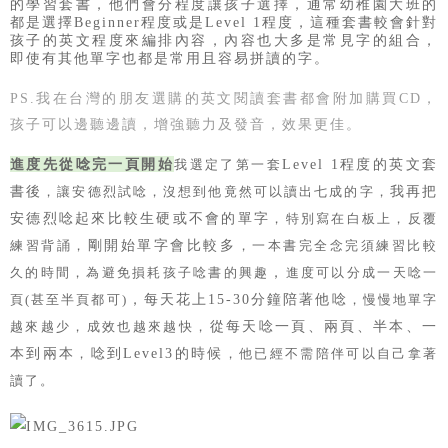
的學習套書，他們會分程度讓孩子選擇，
通常幼稚園大班的
都是選擇Beginner程度或是Level 1程度，
這種套書較會針對
孩子的英文程度來編排內容，
內容也大多是常見字的組合，
即使有其他單字也都是常用且容易拼讀的字。
PS.我在台灣的朋友選購的英文閱讀套書都會附加購買CD，
孩子可以邊聽邊讀，增強聽力及發音，效果更佳。
進度先從唸完一頁開始
Level 1程度的英文套
我選定了第一套
書後
我再把
，
讓安德烈試唸
，沒想到他
竟然可以讀出七成的字
，
安德烈唸起來比較生硬或不會的單字
，特別寫在白板上
，反覆
剛開始單字會比較多
練習背誦
，
，一本書完全念完須練習比較
，
久的時間
，
為避免損耗孩子唸書的興趣
進度可以分成一天唸一
，每天花上15-30分鐘陪著他唸
頁(甚至半頁都可)
，慢慢地單字
從每天唸一頁、兩頁、半本、一
越來越少
，成效也越來越快
，
本到兩本
唸到Level3的時候
，
，他已經不需陪伴可以自己拿著
讀了。