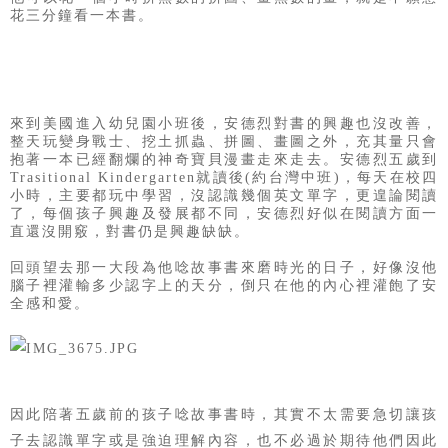
花三分鐘看一本書。
來到美國進入幼兒園小班後，安德烈對書的興趣也沒改善，
整天玩變身戰士、挖土抓蟲、拼圖、畫圖之外，
充其量只會
抱著一本已經翻爛的神奇寶貝漫畫走來走去。
安德烈五歲到
Trasitional Kindergarten就讀後(約台灣中班)，
每天在校四
小時，主要都玩中學習，沒認識幾個英文單字，更遑論閱讀
了，
每個孩子興趣及發展都不同，安德烈好似在閱讀方面一
直還沒開竅，對書仍是興趣缺缺。
回頭望去那一大段為他唸故事書來磨時光的日子，
好像沒他
腦子裡灌輸多少認字上的天分，
倒只在他的內心裡灌飽了安
全感和愛。
因此陪著五歲前的孩子唸故事書時，其實不太需要急切讓孩
子去認識單字或是強迫理解內容，也不必過於期待他們因此