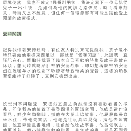
環境使然，我也不確定?
幾番斟酌後，我決定寫下一位母親從
兒子一出生後，是如何為他的閱讀之路佈局，
時而看來刻
意，時而又是不經意，但任何一個環節都有可能是讓他愛上
閱讀的啟蒙招式。
愛和閱讀
記得我懷著安德烈時，有位友人特別來電提醒我，孩子還小
時只要給他兩樣東西足以，那就是 "愛和閱讀"，此話我一直
謹記在心。懷胎時我買了幾本自己喜歡的詩集及故事書放在
床頭，想到時就唸給肚裡的安德烈聽，總幻想著腹裡的安德
烈在溫暖羊水的包圍下聆聽著母親輕柔的聲音，這樣的胎教
習慣維持了好陣子，直到安德烈出生。
沒想到事與願違，安德烈五歲之前絲毫沒有喜歡看書的徵
兆，
即使我為他佈置了書香四溢的閱讀空間，他總是當作沒
看見，鮮少主動翻閱，
抓他在大腿上唸故事，他屁股像長蟲
坐不住，
帶他去書店，他老是往玩具區晃蕩，
攜他去圖書
館，他直奔漫畫書堆鑽，
睡前給他唸故事書，他當催眠曲，
他可以花一個小時拼無數的拼圖、畫無數的畫，就是不願意