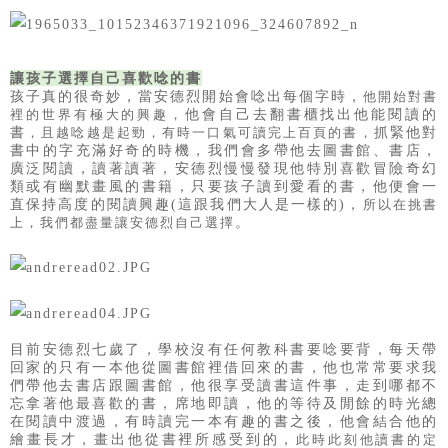
讓孩子選擇自己喜歡唸的書
孩子真的很奇妙，當安德烈開始會唸出每個字時，
他開始對書
他會自己去翻書櫃找出他能閱讀的
裡的世界有極大的興趣，
書
抓緊他對
，且越唸越是起勁，有時一口氣可讀完上百頁的書，
書中的字充滿好奇的時機，我們會多帶他去圖書館、書店，
廣泛閱讀，
讀著讀著，安德烈慢慢發現他特別喜歡冒險奇幻
類或有幽默畫風的書籍，
只要孩子讀到愛看的書，他便會一
直保持高度的閱讀興趣(這跟我們大人是一樣的)，
所以在挑書
。
上，我們都盡量讓安德烈自己選擇
目前安德烈七歲了，學校沒有任何教科書要唸要背，
每天帶
回家的只有一本他從圖書館裡借回來的書，
他也常常要求我
們帶他去書店跟圖書館，
他很享受讀書這件事，走到哪都不
忘拿著他最喜歡的書，席地即讀，
他的等待及閒餘的時光總
在閱讀中渡過，
有時讀完一本有趣的書之後，他會結合他的
繪畫長才，畫出他從書裡所感受到的，
此時此刻他讀書的定