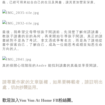
。
義，已經可用來結合自己的生活及興趣，讓其更加豐富深廣
最後
我希望父母帶領孩子閱讀前，
先清楚了解何謂讀書，
，
教孩子讀書的目的為何，再來開始引導孩子閱讀。
真正的讀
書絕對不是為了考試、拿文憑或爭奪名次，
而是為了讓他從
書中探索自己，了解自己，成為一位能思考成穩並知悉生命
方向的人。
真的很開心現階段的Andre 能找到讀書的真義並享受閱讀。
請尊重作家的文章版權，如果要轉載者，請註明出
處，切勿抄襲盜用。
歡迎加入Von Von At Home FB粉絲團。