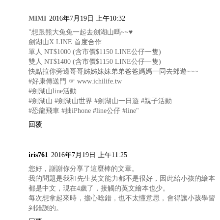
MIMI
2016年7月19日 上午10:32
"想跟熊大兔兔一起去劍湖山嗎~~♥
劍湖山X LINE 首度合作
單人 NT$1000 (含市價$1150 LINE公仔一隻)
雙人 NT$1400 (含市價$1150 LINE公仔一隻)
快點拉你旁邊哥哥姊姊妹妹弟弟爸爸媽媽一同去郊遊~~~
#好康傳送門 ☞ www.ichilife.tw
#劍湖山line活動
#劍湖山 #劍湖山世界 #劍湖山一日遊 #親子活動
#恐龍飛車 #抽iPhone #line公仔 #line"
回覆
iris761
2016年7月19日 上午11:25
您好，謝謝你分享了這麼棒的文章。
我的問題是我和先生英文能力都不是很好，因此給小孩的繪本
都是中文，現在4歲了，接觸的英文繪本也少。
每次想拿起來時，擔心唸錯，也不太懂意思，會得讓小孩學習
到錯誤的。