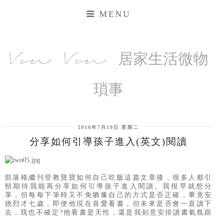
MENU
Von Von 居家生活微物
瑣事
2016年7月19日 星期二
分享如何引導孩子進入(英文)閱讀
部落格繼刊登教寶寶如何自己吃飯這篇文章後，
很多人都引
頸期待我能再分享如何引導孩子進入閱讀。
我很早就想分
享，但每每下筆時又不免猶豫自己的方式是否正確，
畢竟安
德烈才七歲，即便他現在喜愛看書，但未來是否會一直讀下
去，我也不確定?
他看書是天性，還是我刻意安排讀書氣氛跟