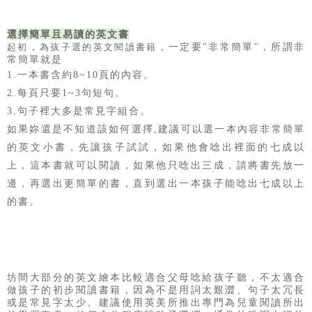
選擇簡單且易讀的英文書
，
，一定要"非常簡單"，
所謂非
起初
為孩子選的英文閱讀書籍
常簡單就是
1.一本書含約8~10頁的內容。
2.每頁只要1~3句短句。
3.句子裡大多是常見字組合。
如果妳還是不知道該如何選擇,建議可以選一本內容非常簡單
的英文小書，先讓孩子試試，如果他會唸出裡面的七成以
上，這本書就可以閱讀，如果他只唸出三成，請將書先放一
邊，再選出更簡單的書，直到選出一本孩子能唸出七成以上
的書。
坊間大部分的英文繪本比較適合父母唸給孩子聽，不太適合
做孩子的初步閱讀書籍，
因為不是用詞太艱澀、句子太冗長
或是常見字太少。
建議使用英美所推出專門為兒童閱讀所出