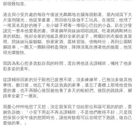
卻很難知道。
過去與小安共處的每段午後波光粼粼地在腦海跳動著。屋內傾瀉下大
片溫煦陽光，他提筆畫畫，用回收垃圾做手工玩具。在後院，他埋了
一堆莫名其妙的種子，在小罐子裡養一堆噁心巴拉的小蟲。趴在沙發
讀完一整本他愛看的書。彈著鋼琴與妹妹唱唱跳跳。吃著媽媽剛烤出
來的糕點。拖好全家的地板及擦好全家的桌子，將曬好的衣服收進屋
裡。陪妹妹玩躲貓貓、扮家家酒、叢林冒險。傍晚時分，再到公園騎
腳踏車，一圈又一圈騎得輕盈飛快，陣陣清風吹拂著他的臉龐，他笑
得光燦愉快。
我因為私心想多貪點自我的時間，逕自將他送去課輔班，犧牲了他多
彩多姿的童年。
從課輔班回家的兒子顯然已疲憊不堪，頂多練練琴，已無法多做其他
事情。數日後，他忘了每天該負責的家事，遺忘了書櫃上那堆他曾熱
愛的書，也不再關心後院被他養了多天的蚯蚓們。後院的跳跳床、腳
踏車全蒙了一層灰。
我憂心忡忡地想了又想，決定親筆寫了信給那位和藹可親的奶奶，委
婉告訴她：『小安下周起不再去課輔班，不是他們教得不好，只是我
想保留小安午後的悠閒時光，讓他有餘暇可以在晴空下跑跳，做自己
愛做的事。』