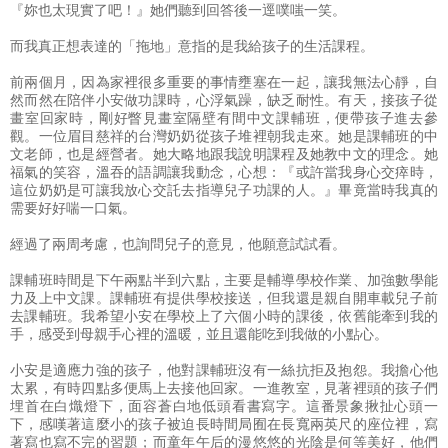
『妳也太現實了吧！』她們聽到回答後一逕噗嗤一笑。
而我真正想表達的「拖地」意指的是我給孩子的生活課程。
前兩個月，因為家裡很多重要的事情壅塞在一起，讓我無法心靜，自
然而然在陪伴小安做功課時，心浮氣躁，缺乏耐性。有天，接孩子從
畫室回家時，剛好瞥見畫室隔壁有間中文課輔班，便帶孩子進去參
觀。一位眉目慈祥的台灣奶奶從孩子堆裡朝我走來。她是課輔班的中
文老師，也是經營者。她大略地跟我說明課程及她教中文的理念。她
福氣的笑容，溫吞的語調讓我動念，心想：『或許當我身心交瘁時，
這位奶奶是可讓我放心交託去指導兒子功課的人。』畢竟當時我真的
需要好好喘一口氣。
經過了兩周考慮，也詢問兒子的意見，他願意試試看。
課輔班時間是下午兩點半到六點，主要是輔導學校作業、加強數學能
力及上中文課。課輔班有提供學校接送，但我還是親自開車載兒子前
去課輔班。我希望小安在學校上了六個小時的課後，依舊能牽到我的
手，感受到母親手心裡的溫暖，並且還能吃到我做的小點心。
小安是適應力強的孩子，他對課輔班沒有一絲抗拒及抱怨。我擔心他
太累，有時四點多便馬上去接他回家。一進教室，見著裡頭的孩子們
埋首在白熾燈下，面容蒼白地低頭看書寫字。這番景象揪扯心頭一
下，感嘆著這麼小的孩子被迫長時間局囿在長寬兩英尺的座位裡，寫
著寫也寫不完的習題；而童年午后的漫悠悠的光陰是何等美好，他們