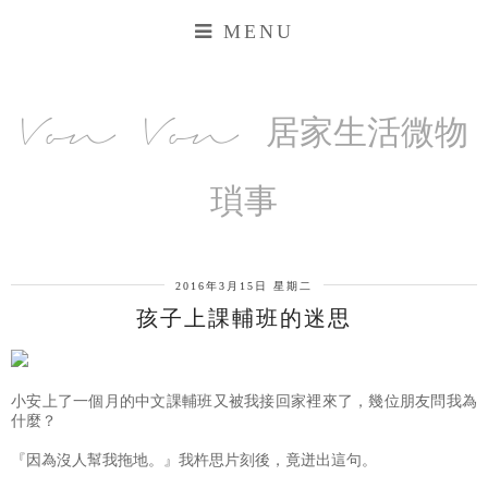
MENU
Von Von 居家生活微物
瑣事
2016年3月15日 星期二
孩子上課輔班的迷思
小安上了一個月的中文課輔班又被我接回家裡來了，幾位朋友問我為
什麼？
『因為沒人幫我拖地。』我杵思片刻後，竟迸出這句。