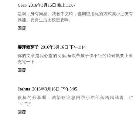
Coco
2016年3月15日 晚上11:07
是啊，身有同感。我教中文時，也期望用玩的方式讓小朋友有
興趣。要會生活比較重要啊。
回覆
麥芽糖芽子
2016年3月16日 下午1:14
你的文章是我心靈的良藥,每次帶孩子快不行的時候就要上來
充電一下......
回覆
Joshua
2016年3月16日 下午5:05
很棒的分享喔，誠摯歡迎您回訪小弟部落格踏踏青....(*
´▽`*)!!
回覆