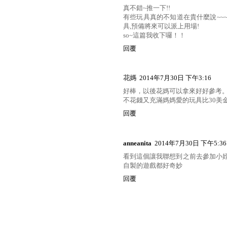
真不錯~推一下!!
有些玩具真的不知道在貴什麼說~~
具,預備將來可以派上用場!
so~這篇我收下囉！！
回覆
花媽
2014年7月30日 下午3:16
好棒，以後花媽可以拿來好好參考
不花錢又充滿媽媽愛的玩具比30美
回覆
anneanita
2014年7月30日 下午5:36
看到這個讓我聯想到之前去參加小姪
自製的遊戲都好奇妙
回覆