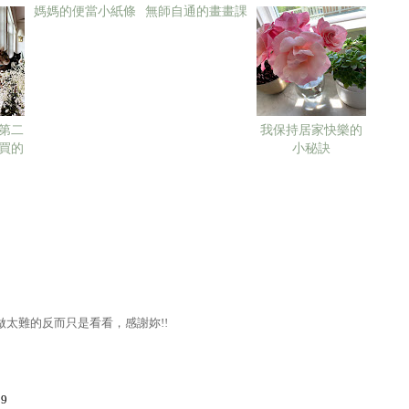
第二
媽媽的便當小紙條
無師自通的畫畫課
我保持居家快樂的
買的
小秘訣
做太難的反而只是看看，感謝妳!!
9