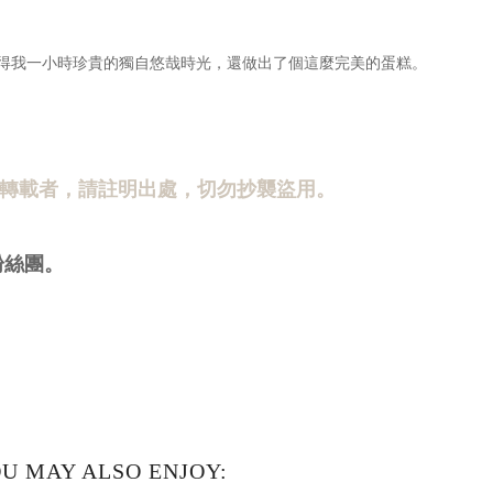
得我一小時珍貴的獨自悠哉時光，還做出了個這麼完美的蛋糕。
轉載者，請註明出處，切勿抄襲盜用。
B粉絲團。
U MAY ALSO ENJOY: