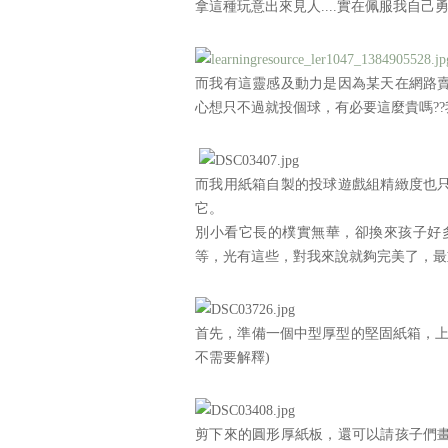
拿這種玩意出來見人....實在佩服我自己
而我有這靈感及動力是因為某天在網路賣
心想只不過就投個球，有必要這麼貴嗎?
而我用紙箱自製的投球遊戲組精緻度也
它。
別小看它長的樸實無華，卻換來孩子好多
等，光有這些，對我來說就夠完美了，最重要..
首先，準備一個中型厚型的堅固紙箱，上
不需要解釋)
剪下來的圓形厚紙板，還可以請孩子們