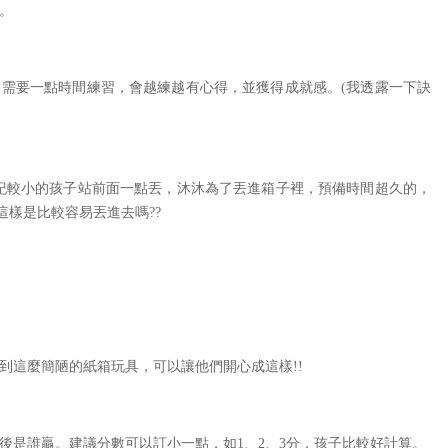
。
需要一點時間練習，會越練越有心得，並獲得成就感。(我透露一下訣
年紀較小的孩子站前面一點丟，沐沐為了丟進箱子裡，預備時間超久的，
這樣是比較容易丟進去嗎??
到這麼簡陋的紙箱玩具，可以讓他們開心成這樣!!
後是誰贏。建議分數可以訂小一點，如1、2、3分，孩子比較好計算。