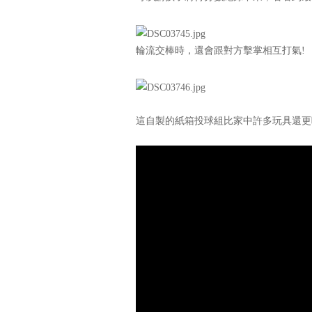
輪流交棒時，還會跟對方擊掌相互打氣!
這自製的紙箱投球組比家中許多玩具還更