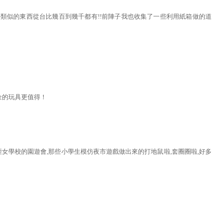
~類似的東西從台比幾百到幾千都有!!前陣子我也收集了一些利用紙箱做的道
。
金的玩具更值得！
女學校的園遊會,那些小學生模仿夜市遊戲做出來的打地鼠啦,套圈圈啦,好多