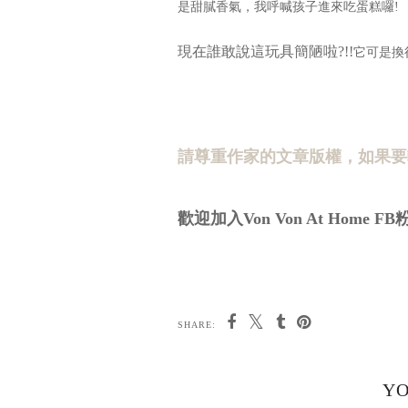
是甜膩香氣，我呼喊孩子進來吃蛋糕囉!
現在誰敢說這玩具簡陋啦?!!
它可是換
請尊重作家的文章版權，如果要
歡迎加入Von Von At Home F
SHARE:
YO