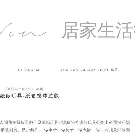
Von 居家生
INSTAGRAM
VON VON AMAZON PICKS 精選
2014年7月29日 星期二
錢做玩具-紙箱投球遊戲
，許多人問我在幫孩子做什麼紙箱玩具??說真的將這個玩具公佈出來還挺汗顏
做廚房、做小商店 、做車子、做房子、做火箭....等，而我竟然敢膽