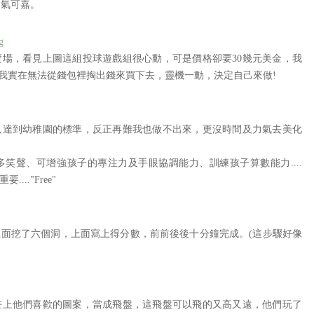
勇氣可嘉。
場，看見上圖這組投球遊戲組很心動，可是價格卻要30幾元美金，我
?我實在無法從錢包裡掏出錢來買下去，靈機一動，決定自己來做!
只達到幼稚園的標準，反正再難我也做不出來，更沒時間及力氣去美化
笑聲、可增強孩子的專注力及手眼協調能力、訓練孩子算數能力....
.."Free"
面挖了六個洞，上面寫上得分數，前前後後十分鐘完成。(這步驟好像
畫上他們喜歡的圖案，當成飛盤，這飛盤可以飛的又高又遠，他們玩了