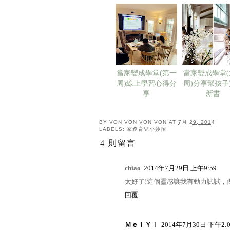
當家變成學堂(第一
當家變成學堂(
周)線上學習心得分
周)分享幫孩子
享
新書
BY VON VON
VON VON
AT
7月 29, 2014
LABELS:
家務育兒小妙招
4 則留言
chiao
2014年7月29日 上午9:59
太好了!這個靈感讓我有動力試試，
回覆
ＭｅｉＹｉ
2014年7月30日 下午2:0