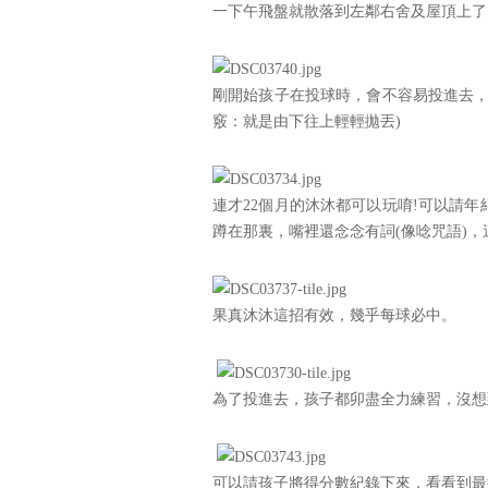
一下午飛盤就散落到左鄰右舍及屋頂上了
剛開始孩子在投球時，會不容易投進去，
竅：就是由下往上輕輕拋丟)
連才22個月的沐沐都可以玩唷!可以請
蹲在那裏，嘴裡還念念有詞(像唸咒語)，
果真沐沐這招有效，幾乎每球必中。
為了投進去，孩子都卯盡全力練習，沒想
可以請孩子將得分數紀錄下來，看看到最