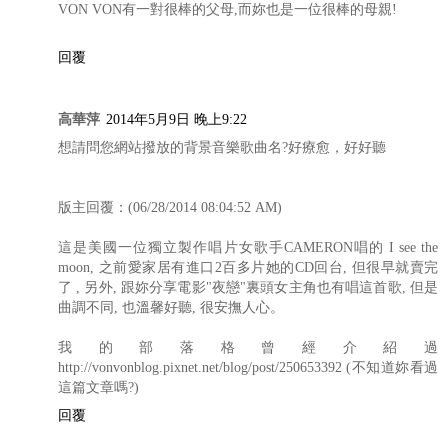
VON VON有一對很棒的父母,而妳也是一位很棒的母親!
回覆
高華萍
2014年5月9日 晚上9:22
想請問您網站撥放的背景音樂歌曲名?好療愈，好好聽
版主回覆：(06/28/2014 08:04:52 AM)
這是美國一位獨立製作唱片女歌手CAMERON唱的 I see the
moon, 之前愛家居有進口2百多片她的CD回台, 但很早就賣完
了 , 另外, 跟妳分享電影"夜戀"裏頭女主角也有唱這首歌, 但是
曲調不同, 也溫馨好聽, 很安撫人心。
我的部落格曾經介紹過
http://vonvonblog.pixnet.net/blog/post/250653392 (不知道妳看過
這篇文章嗎?)
回覆