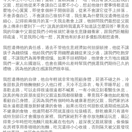
父親，想起他從來不會讓自己這麼不小心，想起他做什麼事情都是這
麼地小心翼翼，即使拿個杯子開個容器，從來不會讓它從手上掉落，
不會弄傷自己，不會讓自己狼狽不堪，我生氣為什麼我沒遺傳他這份
細心。記得前兩個月的某一天我去教會上課，牧師問我們最想從父親
身上傳承什麼到下一代? 說真的當時我還真不知道該怎麼回答? 畢竟在
我的印象中父親從我們小時候就忙著做生意賺錢養家，跟我們距離顯
得疏遠，可是我用心地一想，其實他有好多好多優點我都想遺傳。
我想遺傳他的責任感，過去不管他生意經濟如何拮据頓挫，他從不讓
孩子為錢煩惱，他給我們的零用錢壓歲錢從來沒少過，讓我們吃飽穿
暖，不讓我們為籌學費煩惱。如果手頭稍闊綽，他便會大方地出錢讓
我們一家人出國遊玩，也會在國外出差時幫我們挑選我們期待已久的
禮物，因為他的責任感讓我們很幸福。
我想遺傳他的自律，他自年輕就非常地照顧身體，菸酒不碰之外，冷
食甜飲及炸物醃物鮮少入他口裡，天冷不忘添衣，每天早睡早起，很
喜歡走路，可以走得很遠很遠都不喊累，一有小病立刻看醫生休息，
說真的每次跟朋友提到父親這點我都很驕傲，畢竟我不像他如此般地
看顧自己身體。正因為我們有個時時為健康著想的父親，我們家的冰
箱永遠都是擺放新鮮健康的食物，如果出現任何甜飲或過期或他認為
不健康的食物，他連問都不問就直接往垃圾桶丟。餅乾糖果只有過年
或特別節日才會擺放在家裡。我們家絕對不會存放泡麵這玩意，最記
得青少年時想吃泡麵只能私藏在包包內，趁深夜父親就寢後，偷偷躲
在房裡享用香噴噴的泡麵，吃完還得小心收後，否則隔天被父親發現