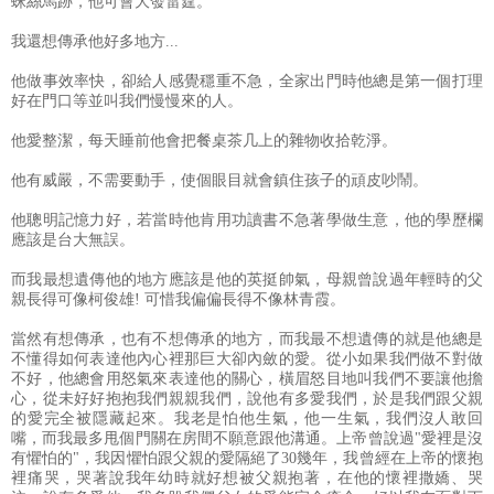
蛛絲馬跡，他可會大發雷霆。
我還想傳承他好多地方...
他做事效率快，卻給人感覺穩重不急，全家出門時他總是第一個打理
好在門口等並叫我們慢慢來的人。
他愛整潔，每天睡前他會把餐桌茶几上的雜物收拾乾淨。
他有威嚴，不需要動手，使個眼目就會鎮住孩子的頑皮吵鬧。
他聰明記憶力好，若當時他肯用功讀書不急著學做生意，他的學歷欄
應該是台大無誤。
而我最想遺傳他的地方應該是他的英挺帥氣，母親曾說過年輕時的父
親長得可像柯俊雄! 可惜我偏偏長得不像林青霞。
當然有想傳承，也有不想傳承的地方，而我最不想遺傳的就是他總是
不懂得如何表達他內心裡那巨大卻內斂的愛。從小如果我們做不對做
不好，他總會用怒氣來表達他的關心，橫眉怒目地叫我們不要讓他擔
心，從未好好抱抱我們親親我們，說他有多愛我們，於是我們跟父親
的愛完全被隱藏起來。我老是怕他生氣，他一生氣，我們沒人敢回
嘴，而我最多甩個門關在房間不願意跟他溝通。上帝曾說過"愛裡是沒
有懼怕的"，我因懼怕跟父親的愛隔絕了30幾年，我曾經在上帝的懷抱
裡痛哭，哭著說我年幼時就好想被父親抱著，在他的懷裡撒嬌、哭