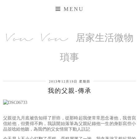
MENU
Von Von 居家生活微物
瑣事
2013年12月19日 星期四
我的父親-傳承
父親從九月底被告知得了肝癌，從那時起我便常常思念著他，我曾寫
信給他，但覺得不夠，我該開始落筆為父親紀錄他一生的身影寫些小
品並唸給他聽，為我們的父女情留下動人註記
今天早上不小心打翻了蛋糕，蛋糕屑灑了一地，我含著淚又想起我的