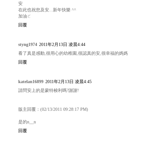
安
在此也祝您及安...新年快樂 ^^
加油ㄛ
回覆
styng1974
2011年2月13日 凌晨4:44
看了真是感動,很用心的幼稚園,很認真的安,很幸福的媽媽
回覆
katelan16899
2011年2月13日 凌晨4:45
請問安上的是蒙特梭利嗎?謝謝!
版主回覆：(02/13/2011 09:28:17 PM)
是的n__n
回覆