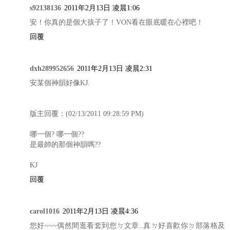
s92138136
2011年2月13日 凌晨1:06
安！你真的是個大孩子了！VON看在眼底暖在心裡吧！
回覆
dxh289952656
2011年2月13日 凌晨2:31
安某個神韻好像KJ.
版主回覆：(02/13/2011 09:28:59 PM)
哪一個? 哪一個??
是最帥的那個神韻嗎??
KJ
回覆
carol1016
2011年2月13日 凌晨4:36
您好~~~偶然間逛看套到您ㄉ文章..真ㄉ好喜歡你ㄉ部落格及