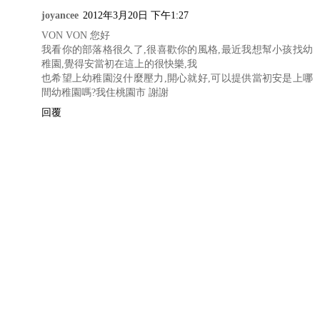
joyancee
2012年3月20日 下午1:27
VON VON 您好
我看你的部落格很久了,很喜歡你的風格,最近我想幫小孩找幼
稚園,覺得安當初在這上的很快樂,我
也希望上幼稚園沒什麼壓力,開心就好,可以提供當初安是上哪
間幼稚園嗎?我住桃園市 謝謝
回覆