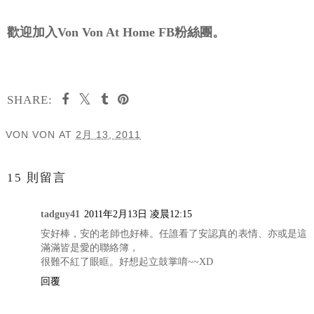
歡迎加入Von Von At Home FB粉絲團。
SHARE:
VON VON
AT
2月 13, 2011
分享
15 則留言
tadguy41
2011年2月13日 凌晨12:15
安好棒，安的老師也好棒。任誰看了安認真的表情、亦或是這
滿滿皆是愛的聯絡簿，
很難不紅了眼眶。好想起立鼓掌唷~~XD
回覆