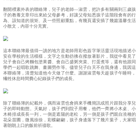
翻開樸素外表的聯絡簿，兒子的老師—淑雲，把許多有關兩到三歲孩
子的教養文章印出來給父母參考，好讓父母知悉孩子這階段會有的行
為、該知道的規矩、及一些照顧重點，有幾頁還安插了幾篇溫馨生活
小散文，內容十分充實。
這本聯絡簿最值得一讀的地方是老師用彩色簽字筆活靈活現地描述小
安在學校的生活模樣，文字之生動彷彿在撥放著影片，我從中看見了
兒子會自己烤麵包塗果醬、會自己盛粥夾菜、打蛋煮等，還有他跟同
學們一起唱歌跳舞、畫圖勞作等。儘管兒子白天不在我身邊，我因這
本聯絡簿，清楚知道他今天做了什麼。謝謝淑雲每天趁孩子午睡時，
犧牲休息時間費心紀錄孩子們的成長。
除了聯絡簿的紀載外，偶而淑雲也會捎來手機簡訊或照片跟我分享兒
子的即時動態。天氣好，孩子們到院子用餐，他們一齊將小木桌、小
木椅排成長長一列，一側是遮陽的老松，另一側是孩子們親自澆種的
花朵苗圃，微風徐徐，彩蝶翩翩，孩子身邊落下了幾片葉子，大家唱
著朗朗上口的飯前祈禱歌。