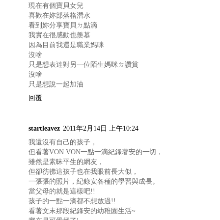
現在有個寶貝女兒
喜歡在妳部落格潛水
看到妳分享寶貝ㄉ點滴
我實在很感動也羨慕
因為目前我還是職業媽咪
沒啥
只是想表達對另一位陌生媽咪ㄉ讚賞
沒啥
只是想說一起加油
回覆
startleavez
2011年2月14日 上午10:24
我還沒有自己的孩子，
但看著VON VON一點一滴紀錄著安的一切，
雖然是素昧平生的網友，
但卻彷彿這孩子也在我眼前長大似，
一張張的照片，紀錄安各種的學習與成長。
當父母的就是這樣吧!!
孩子的一點一滴都不想放過!!
看著文末那段紀錄安的幼稚園生活~