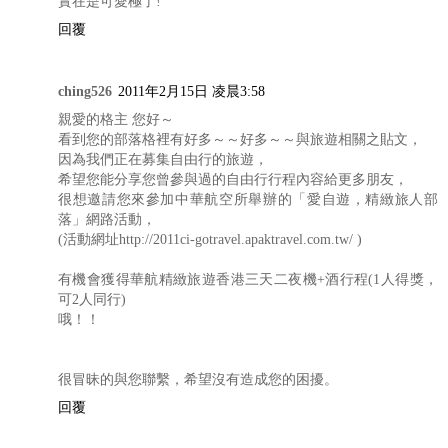
實在是可愛極了!
回覆
ching526
2011年2月15日 凌晨3:58
親愛的格主 您好～
看到您的部落格裡有好多～～好多～～與旅遊相關之貼文，
因為我們正在募集自由行的旅遊，
希望您能分享您曾參與過的自由行行程內容給更多朋友，
很想邀請您來參加中華航空所舉辦的「愛自遊，精緻旅人部
落」網路活動，
(活動網址http://2011ci-gotravel.apaktravel.com.tw/ )
有機會獲得華航精緻旅遊香港三天二夜機+酒行程(1人得獎，
可2人同行)
哦！！
很冒昧的與您聯繫，希望沒有造成您的困擾。
回覆