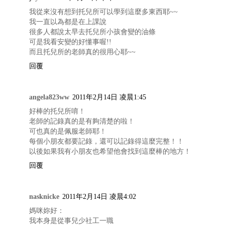
我從來沒有想到托兒所可以學到這麼多東西耶~~
我一直以為都是在上課說
很多人都說太早去托兒所小孩會變的油條
可是我看安變的好懂事喔!!
而且托兒所的老師真的很用心耶~~
回覆
angela823ww
2011年2月14日 凌晨1:45
好棒的托兒所唷！
老師的記錄真的是有夠清楚的啦！
可也真的是佩服老師耶！
每個小朋友都要記錄，還可以記錄得這麼完整！！
以後如果我有小朋友也希望他會找到這麼棒的地方！
回覆
nasknicke
2011年2月14日 凌晨4:02
媽咪妳好：
我本身是從事兒少社工一職