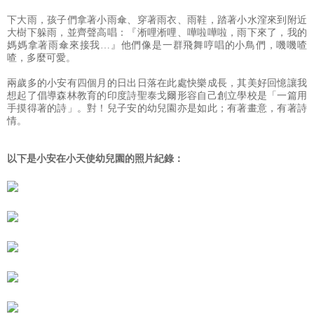
下大雨，孩子們拿著小雨傘、穿著雨衣、雨鞋，踏著小水漥來到附近
大樹下躲雨，並齊聲高唱：『淅哩淅哩、嘩啦嘩啦，雨下來了，我的
媽媽拿著雨傘來接我…』他們像是一群飛舞哼唱的小鳥們，嘰嘰喳
喳，多麼可愛。
兩歲多的小安有四個月的日出日落在此處快樂成長，其美好回憶讓我
想起了倡導森林教育的印度詩聖泰戈爾形容自己創立學校是「一篇用
手摸得著的詩」。對！兒子安的幼兒園亦是如此；有著畫意，有著詩
情。
以下是小安在小天使幼兒園的照片紀錄：