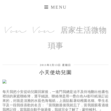
MENU
Von Von 居家生活微物
瑣事
2011年2月13日 星期日
小天使幼兒園
每天我把小安從幼兒園回家後，一進門我總是迫不及待地翻出他書包
裡頭的家庭聯絡簿，逐字細讀。聯絡簿是用一疊白色A4影印紙裝訂起
來的，封面是淡雅的水藍色海報紙，上面貼黏著幼稚園名稱、學生名
字及一段我很喜歡的名言：『當我聽過後我就忘了，當我親眼看過後
我將記得，當我親自動手做過後，我就完全了解了 - 蒙特梭利。』