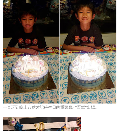
一直玩到晚上八點才記得生日的重頭戲- "蛋糕"出場。