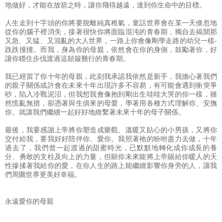
地做好，才能在放箭之時，讓你飛得越遠，達到你生命中的目標。
人生走到十字頭的你將要脫離純真稚氣，童話世界會在某一天倏忽地
從你的腦子裡消失，接著很快你將面臨混沌的青春期，獨自去揭開那
又急、又猛、又混亂的大人世界，一路上你會像剛學走路的幼兒一樣-
跌跌撞撞。而我，身為你的母親，依然會在你的身側，鼓勵著你，好
讓你穩住步伐渡過這顛簸難行的青春期。
我已經當了你十年的母親，此刻我承認我依然是新手，我擔心著我們
的親子關係或許會在未來十年出現許多不容易，有可能會遇到衝突爭
吵，陷入冷戰泥沼，但我想我會像抱到剛出生哇哇大哭的你一樣，雖
然慌亂無措，卻憑著與生俱來的母愛，學著用各種方式理解你、安撫
你。就讓我們繼續一起好好地維繫著未來十年的母子關係。
最後，我要感謝上帝將你塑造成樂觀、溫暖又貼心的小男孩，又將你
交付給我，要我好好陪伴你、愛你。我照著祂的吩咐盡力去做，十年
過去了，我們曾一起渡過的甜蜜時光，已默默地轉化成你成長的養
分、勇敢的支柱及向上的力量，但願你未來能將上帝賜給你暖人的天
性摻揉著我給你的愛，在你人生的路上能繼續影響你身旁的人，讓我
們周圍世界更美好幸福。
永遠愛你的母親