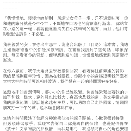
-------------------------------------------------------------------------------------
----------
『我慢慢地、慢慢地瞭解到，所謂父女母子一場，只不過意味著，你
和他的緣分就是今生今世，不斷地在目送他的背影漸行漸遠。 你站立
在小路的這一端，看著他逐漸消失在小路轉彎的地方，而且，他用背
影默默告訴你：不必追。』
我最親愛的安，在你出生那年，龍應台出版了《目送》這本書，我總
是邊顧著襁褓中的你邊拭淚閱讀。在書裡我讀到了這句話，印象深
刻。每回看著你的背影，便聯想到這句話，也慢慢地感受到何謂漸行
漸遠。
在你六歲前，我每天走路去學校接你回家，看著你往前奔跑的背影，
我總是感到慶幸珍惜，因為在我眼裡，你那小小的身軀證明我們還有
大把大把的時間可以相伴渡過，我們黏在一起的時間還好多好多。
逐漸地不知曾幾何時，那小小的你已經改變。你曾經緊緊握著我的手
幾乎和我一樣大，穿的鞋也比我大，身高快及我的肩，英文字彙超越
我的語庫範圍，說話越來越有主見，可以勇敢自己走路回家，情願跟
朋友打一下午的球，也不願意陪我在家。
無情的時間攪淡了曾經分秒濃蜜似漆的親子關係，心揪著很難接受，
但必須練習放手。我經常告訴自己你是獨自的個體，也是紀伯倫在
《孩子》文章裡說的那根箭，而我是那弓，我必須將自己的角色安穩