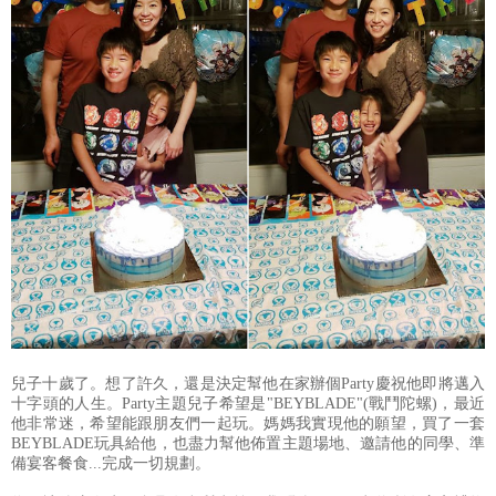
兒子十歲了。想了許久，還是決定幫他在家辦個Party慶祝他即將邁入
十字頭的人生。Party主題兒子希望是"BEYBLADE"(戰鬥陀螺)，最近
他非常迷，希望能跟朋友們一起玩。媽媽我實現他的願望，買了一套
BEYBLADE玩具給他，也盡力幫他佈置主題場地、邀請他的同學、準
備宴客餐食...完成一切規劃。