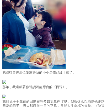
我眼裡曾經那位愛黏著我的小小男孩已經十歲了。
那年，我邊顧著你邊讀著龍應台的《目送》。
我對兒子十歲前的回憶在許多篇文章裡浮現，我很懷念以前陪他走路
回家的日子，過去那日復一日的平凡，是我人生幸福的痕跡。《陪孩