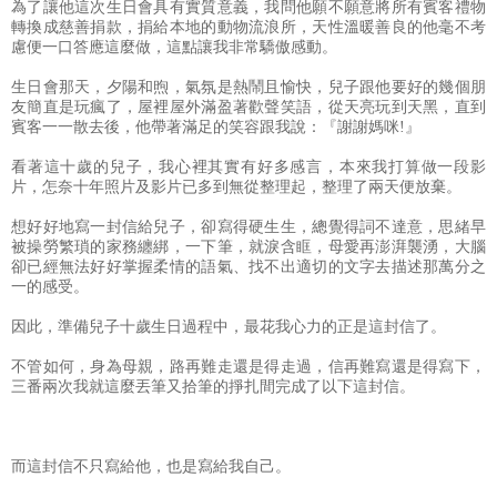
為了讓他這次生日會具有實質意義，我問他願不願意將所有賓客禮物
轉換成慈善捐款，捐給本地的動物流浪所，天性溫暖善良的他毫不考
慮便一口答應這麼做，這點讓我非常驕傲感動。
生日會那天，夕陽和煦，氣氛是熱鬧且愉快，兒子跟他要好的幾個朋
友簡直是玩瘋了，屋裡屋外滿盈著歡聲笑語，從天亮玩到天黑，直到
賓客一一散去後，他帶著滿足的笑容跟我說：『謝謝媽咪!』
看著這十歲的兒子，我心裡其實有好多感言，本來我打算做一段影
片，怎奈十年照片及影片已多到無從整理起，整理了兩天便放棄。
想好好地寫一封信給兒子，卻寫得硬生生，總覺得詞不達意，思緒早
被操勞繁瑣的家務纏綁，一下筆，就淚含眶，母愛再澎湃襲湧，大腦
卻已經無法好好掌握柔情的語氣、找不出適切的文字去描述那萬分之
一的感受。
因此，準備兒子十歲生日過程中，最花我心力的正是這封信了。
不管如何，身為母親，路再難走還是得走過，信再難寫還是得寫下，
三番兩次我就這麼丟筆又拾筆的掙扎間完成了以下這封信。
而這封信不只寫給他，也是寫給我自己。